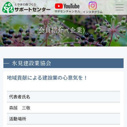
サポセンチャンネル
インスタグラム
森づくりについて
会員紹介（企業）
森づくりに参加する
会員紹介
氷見建設業協会
申請・報告等の
ダウンロード
地域貢献による建設業の心意気を！
お問い合わせ
代表者氏名
森越 三敬
活動場所