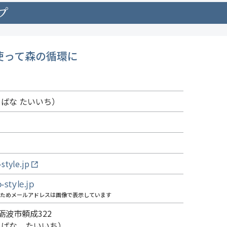
プ
使って森の循環に
ばな たいいち）
-style.jp
ためメールアドレスは画像で表示しています
 砺波市頼成322
（たちばな たいいち）