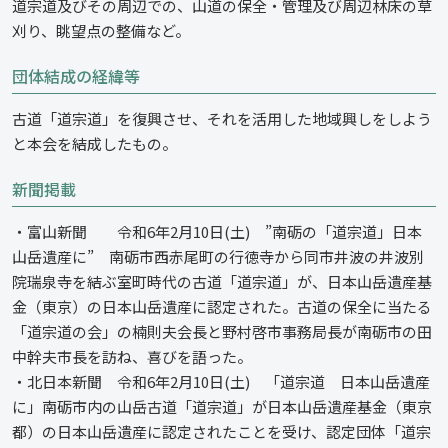
道宗道及びその周辺での、山道の保全・管理及び周辺林床の草
刈り、眺望点の整備など。
団体結成の経緯等
古道「道宗道」を復興させ、それを活用した地域興しをしよう
と本会を結成したもの。
新聞掲載
・富山新聞 令和6年2月10日(土) ”南砺の「道宗道」日本
山岳遺産に” 南砺市西赤尾町の行徳寺から同市井波の井波別
院瑞泉寺を結ぶ室町時代の古道「道宗道」が、日本山岳遺産基
金（東京）の日本山岳遺産に認定された。古道の保全に当たる
「道宗道の会」の楠則夫会長と野村啓市事務局長が南砺市の田
中幹夫市長を訪ね、喜びを語った。
・北日本新聞 令和6年2月10日(土) 「道宗道 日本山岳遺産
に」南砺市内の山岳古道「道宗道」が日本山岳遺産基金（東京
都）の日本山岳遺産に認定されたことを受け、認定団体「道宗