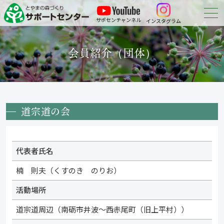
サポセンチャンネル
インスタグラム
森づくりについて
会員紹介（団体）
森づくりに参加する
会員紹介
道宗道の会
申請・報告等の
ダウンロード
お問い合わせ
代表者氏名
楠 則夫（くすのき のりお）
活動場所
道宗道周辺（南砺市井波～西赤尾町（旧上平村））