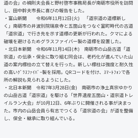
道の会」の楠則夫会長と野村啓市事務局長が南砺市役所を訪問
し、田中幹夫市長に喜びの報告をした。
・富山新聞 令和6年11月12日(火) 「道宗道の道標新し
く」南砺市の井波別院瑞泉寺と五箇山をつなぐ室町時代の古道
「道宗道」で行き先を示す道標の更新が行われた。クマによる
破壊を避けるためグラスファイバー製の道標を設置した。
・北日本新聞 令和6年11月14日(木) 南砺市の山岳古道「道
宗道」の伝承・保全に取り組む同会は、老朽化が進んでいた山
道の案内標柱の立て替えを行った。新しい標柱は強度と耐久性
の高いｸﾞﾗｽﾌｧｲﾊﾞｰ製を採用。QRコードを付け、ｽﾏｰﾄﾌｫﾝで各
所の解説も見られるようにした。
・北日本新聞 令和7年3月28日(金) 南砺市の浄土真宗ゆかり
の山岳古道「道宗道」を駆ける「世界遺産五箇山・道宗道トレ
イルラン大会」が10月12日、6年ぶりに開催される事が決まっ
た。市内の山岳会員ら有志でつくる「道宗道の会」が道を整備
し、保全・継承に取り組んでいる。