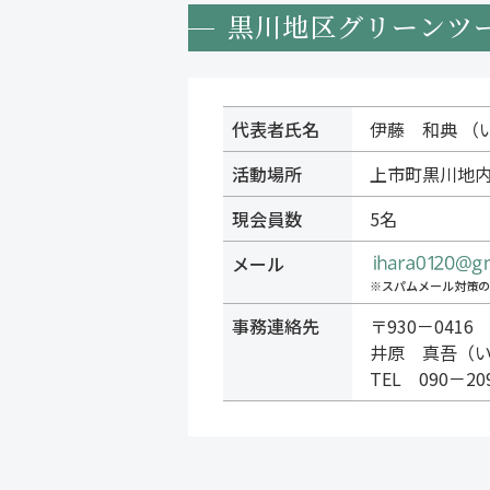
黒川地区グリーンツ
代表者氏名
伊藤 和典 （
活動場所
上市町黒川地
現会員数
5名
メール
※スパムメール対策の
事務連絡先
〒930－041
井原 真吾（
TEL 090－2