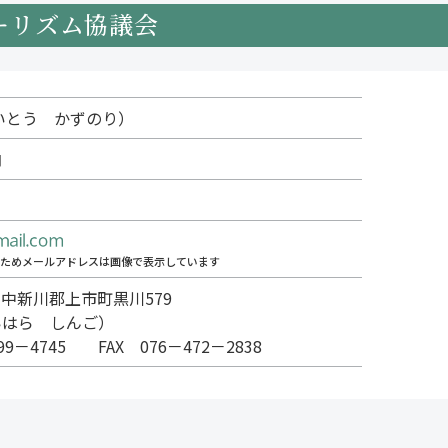
ーリズム協議会
いとう かずのり）
内
ためメールアドレスは画像で表示しています
6 中新川郡上市町黒川579
いはら しんご）
099－4745 FAX 076－472－2838