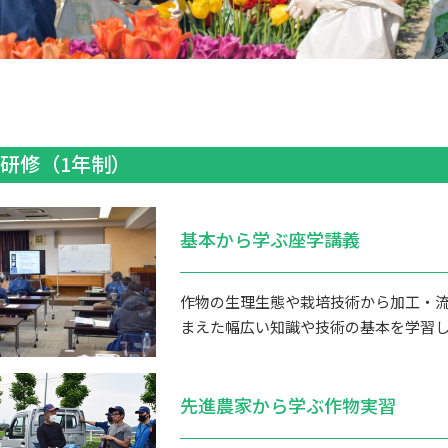
研修（1年制）
基本から学ぶ座学講義
作物の生理生態や栽培技術から加工・
まえた幅広い知識や技術の基本を学習
先進農家から学ぶ作物実習