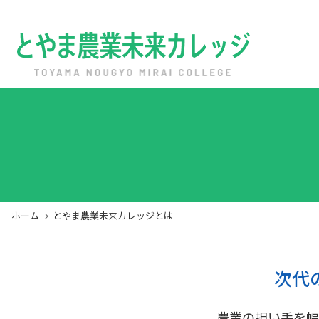
ホーム
トピックス
とやま農業未来カレッジとは
通年研修
園芸経営実践コース
農業経営塾
公開講座
ホーム
とやま農業未来カレッジとは
入校の前に
各種募集案内
サイトポリシー
次代
アクセス
農業の担い手を幅