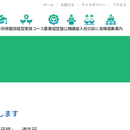
ホーム
お知らせ
サイトポリシー
アクセス
年研修
園芸経営実践コース
農業経営塾
公開講座
入校の前に
各種募集案内
します
年研修」、通年研