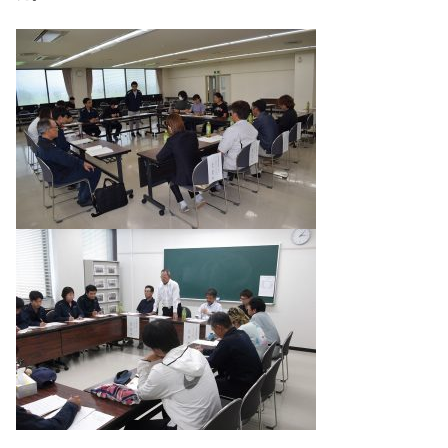
ホーム
トピックス
とやま農業未来カレッジとは
通年研修
園芸経営実践コース
農業経営塾
公開講座
入校の前に
各種募集案内
サイトポリシー