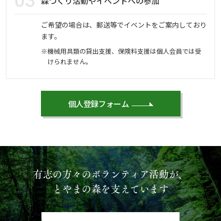
03
森づくり活動やイベントへの参加
ご希望の場合は、郵送等でイベントをご案内しており
ます。
※機械用具類の貸出支援、保険料支援は個人会員では受
けられません。
個人登録フォーム
個人登録フォーム
有志の方々のボランティア活動が、
とやまの森を支えています
お名前
必須