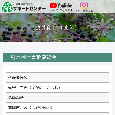
サポセンチャンネル
インスタグラム
森づくりについて
会員紹介（団体）
森づくりに参加する
会員紹介
射水神社崇敬奉賛会
申請・報告等の
ダウンロード
お問い合わせ
代表者氏名
菅野 克志（すがの かつし）
活動場所
高岡市古城（古城公園内）