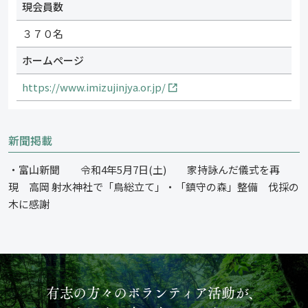
現会員数
３７０名
ホームページ
https://www.imizujinjya.or.jp/
新聞掲載
・富山新聞 令和4年5月7日(土) 家持詠んだ儀式を再
現 高岡 射水神社で「鳥総立て」・「鎮守の森」整備 伐採の
木に感謝
有志の方々のボランティア活動が、