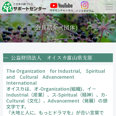
サポセンチャンネル
インスタグラム
森づくりについて
会員紹介（団体）
森づくりに参加する
会員紹介
公益財団法人 オイスカ富山県支部
申請・報告等の
ダウンロード
The Organization for Industrial, Spiritual
お問い合わせ
and Cultural Advancement
International
オイスカは、オ-Organization(組織)、イ－
Industrial（産業）、ス-Spiritual（精神）、カ-
Cultural（文化）、Advancement（発展）の頭
文字です。
『大地と人に、もっとドラマを』が合い言葉で