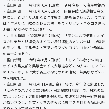
・富山新聞 令和4年 6月 1日(水) ９月 名取市で海岸林視察
・富山新聞 令和5年 6月 6日(火) 県民会館で活動報告会を
開催し、森づくり活動など昨年度の活動を振り返った。今年度
は４年ぶりに「緑の森林協力隊」をフィリピン・ネグロス島へ
派遣し植樹や交流などを行う。
・北日本新聞 令和6年 8月 7日(水) 「モンゴルで植樹」オイ
スカ県支部と県議会のオイスカ議員連盟のメンバーは、視察先
のモンゴル・エルデネト市でカラマツやコリンゴなど計500本
の苗木を植えた。
・富山新聞 令和6年 8月 7日(水) 「モンゴル緑化へ植樹」
オイスカ県支部と県議会オイスカ議連などの24人は、モンゴル
のエルデネットで黄砂防止と緑化のため唐松、蝦夷桜など500
本を植樹した。
・富山新聞 令和6年11月8日(金) 県は、今年度に創設した
「とやまの森づくりCO2吸収・固定量認証制度」で、対象の企
業とボランティア計９団体を選んだ。式典では佐藤一絵副知事
があいさつし、企業・団体の代表者に県産スギ材と五箇山和紙
で作った認定書を手渡した。