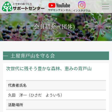
サポセンチャンネル
インスタグラム
森づくりについて
会員紹介（団体）
森づくりに参加する
会員紹介
土屋背戸山を守る会
申請・報告等の
ダウンロード
次世代に残そう豊かな森林、恵みの背戸山
お問い合わせ
代表者氏名
久田 洋一（ひさだ よういち）
活動場所