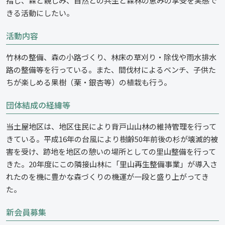
指し、森と親しみ、自然との共生と森林の恵みの享受を実感で
きる活動にしたい。
活動内容
竹林の整備、森の小路づくり、林床の草刈り・除伐や雨水排水
路の整備等を行っている。また、間伐材によるベンチ、子供た
ちが楽しめる果樹（栗・銀杏等）の植栽も行う。
団体結成の経緯等
当土屋地区は、地区住民により背戸山山林の維持管理を行って
きている。平成16年の台風により樹齢50年前後の杉が壊滅的被
害を受け、跡地を地区の憩いの場所としての里山整備を行って
きた。20年度にこの隣接山林に「里山再生整備事業」が導入さ
れたのを機に豊かな森づくりの機運が一段と盛り上がってき
た。
新会員募集