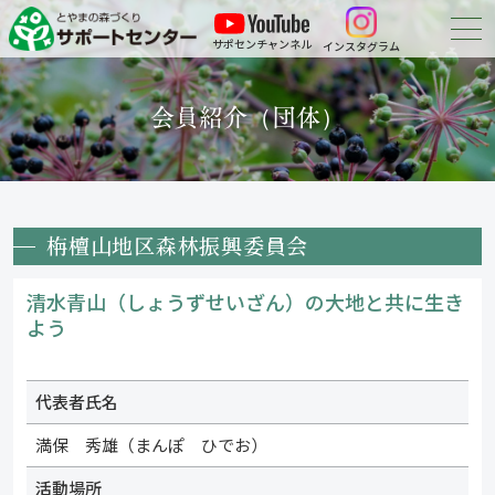
サポセンチャンネル
インスタグラム
森づくりについて
会員紹介（団体）
森づくりに参加する
会員紹介
栴檀山地区森林振興委員会
申請・報告等の
ダウンロード
清水青山（しょうずせいざん）の大地と共に生き
お問い合わせ
よう
代表者氏名
満保 秀雄（まんぽ ひでお）
活動場所