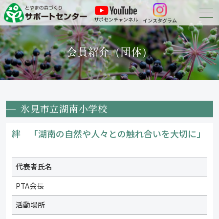
サポセンチャンネル
インスタグラム
森づくりについて
会員紹介（団体）
森づくりに参加する
会員紹介
氷見市立湖南小学校
申請・報告等の
ダウンロード
絆 「湖南の自然や人々との触れ合いを大切に」
お問い合わせ
代表者氏名
PTA会長
活動場所