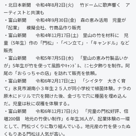
・北日本新聞 令和4年8月2日(火) 竹ドームに歌声響く ア
ーティストと共演も
・富山新聞 令和4年9月30日(金) 森の恵み活用 児童が
「起業」 模擬会社、竹商品作り販売
・富山新聞 令和4年12月17日(土) 里山の竹を材料に 児
童（5年生）作の「門松」･「ペン立て」･「キャンドル」など
販売
・富山新聞 令和5年7月5日(水) 「里山の恵み竹製品いか
が」5年生が竹を使って風鈴やｷｬﾝﾄﾞﾙ、ﾐﾆ七夕飾りを制作。阿
尾の「おらっちゃの店」を訪れて販売を依頼。
・富山新聞 令和6年2月17日(土) 「シイタケ 大きく育
て」氷見市湖南小３年生２５人が同小学校で植菌体験。ナラの
原木にドリルで穴を開けた後、金づちで穴に種菌を埋め込ん
だ。児童は秋に収穫を体験する。
・富山新聞 令和6年12月17日(火) 「児童の門松好評、倍
増200個 地元の竹使い制作」６年生36人が、起業体験の一環
として、門松づくりに取り組んでいる。地元産の竹を使ったぬ
くもりある門松は人気が高い。