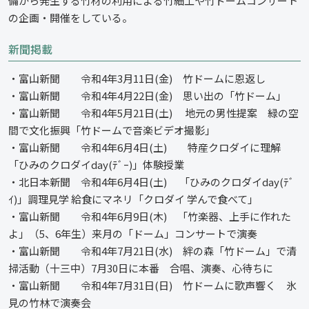
備から発生する竹材の利用による竹細工や竹ドームコンサート
の企画・開催をしている。
新聞掲載
・富山新聞 令和4年3月11日(金) 竹ドームに恩返し
・富山新聞 令和4年4月22日(金) 思い出の「竹ドーム」
・富山新聞 令和4年5月21日(土) 地元の男性提案 緑の空
間で文化振興「竹ドームで音楽ビデオ撮影」
・富山新聞 令和4年6月4日(土) 特産クロダイに理解
「ひみのクロダイday(ﾃﾞｰ)」体験授業
・北日本新聞 令和4年6月4日(土) 「ひみのクロダイday(ﾃﾞ
ｲ)」調理見学 給食にマネリ「クロダイ 学んで食べて」
・富山新聞 令和4年6月9日(木) 「竹楽器、上手に作れた
よ」（5、6年生）来月の「ドーム」コンサートで演奏
・富山新聞 令和4年7月21日(水) 絆の森「竹ドーム」で清
掃活動（十三中）7月30日に本番 合唱、演奏、心待ちに
・富山新聞 令和4年7月31日(日) 竹ドームに歌声響く 氷
見の竹林で演奏会