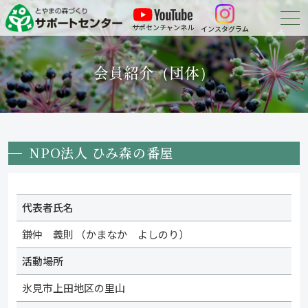
サポセンチャンネル
インスタグラム
森づくりについて
会員紹介（団体）
森づくりに参加する
会員紹介
NPO法人 ひみ森の番屋
申請・報告等の
ダウンロード
お問い合わせ
代表者氏名
鎌仲 義則 （かまなか よしのり）
活動場所
氷見市上田地区の里山