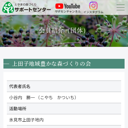
サポセンチャンネル
インスタグラム
森づくりについて
会員紹介（団体）
森づくりに参加する
会員紹介
上田子地域豊かな森づくりの会
申請・報告等の
ダウンロード
お問い合わせ
代表者氏名
小谷内 勝一 （こやち かついち）
活動場所
氷見市上田子地内