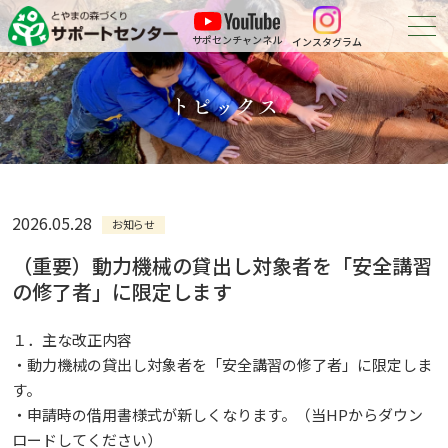
サポセンチャンネル
インスタグラム
森づくりについて
トピックス
森づくりに参加する
会員紹介
2026.05.28
お知らせ
申請・報告等の
ダウンロード
（重要）動力機械の貸出し対象者を「安全講習
の修了者」に限定します
お問い合わせ
１．主な改正内容
・動力機械の貸出し対象者を「安全講習の修了者」に限定しま
す。
・申請時の借用書様式が新しくなります。（当HPからダウン
ロードしてください）